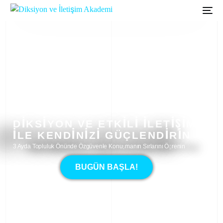
DIKSIYON VE ETKILI İLETIŞIM
ILE KENDINIZI GÜÇLENDIRIN
3 Ayda Topluluk Önünde Özgüvenle Konuşmanın Sırlarını Öğrenin
BUGÜN BAŞLA!