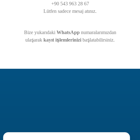
+90 543 963 28 67
Lütfen sadece mesaj atınız.
Bize yukarıdaki
WhatsApp
numaralarımızdan
ulaşarak
kayıt işlemlerinizi
başlatabilirsiniz.