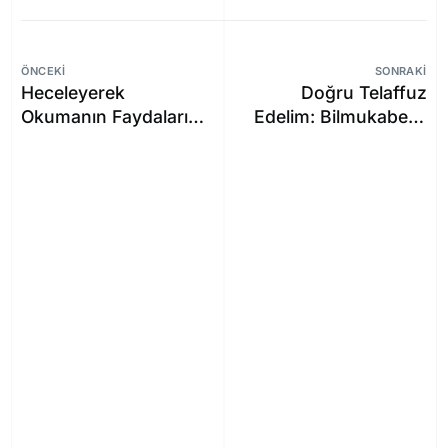
ÖNCEKI
SONRAKI
Heceleyerek
Doğru Telaffuz
Okumanın Faydaları
Edelim: Bilmukabele,
ve Hızlı Konuşma
Fevkalbeşer,
Hasskablelvuku