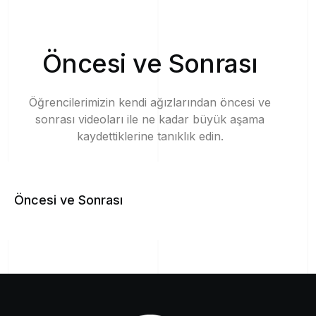
Ö
n
c
e
s
i
v
e
S
o
n
r
a
s
ı
Öğrencilerimizin
kendi
ağızlarından
öncesi
ve
sonrası
videoları
ile
ne
kadar
büyük
aşama
kaydettiklerine
tanıklık
edin.
Öncesi ve Sonrası