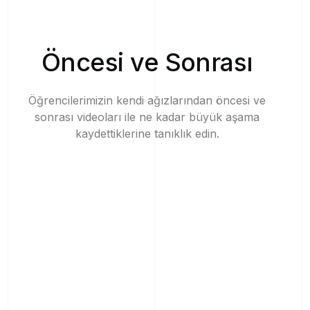
Ö
n
c
e
s
i
v
e
S
o
n
r
a
s
ı
Öğrencilerimizin
kendi
ağızlarından
öncesi
ve
sonrası
videoları
ile
ne
kadar
büyük
aşama
kaydettiklerine
tanıklık
edin.
Öncesi ve Sonrası
Öncesi ve Sonrası