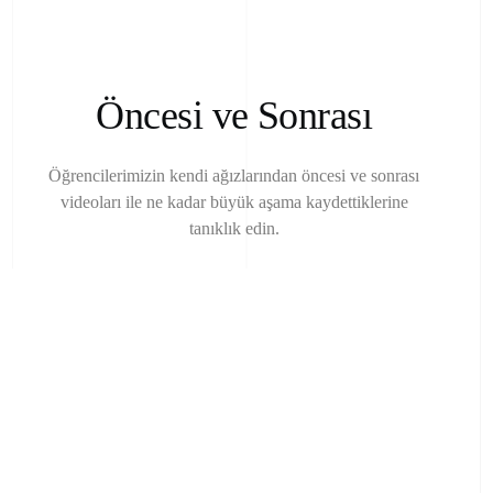
Ö
n
c
e
s
i
v
e
S
o
n
r
a
s
ı
Öğrencilerimizin
kendi
ağızlarından
öncesi
ve
sonrası
videoları
ile
ne
kadar
büyük
aşama
kaydettiklerine
tanıklık
edin.