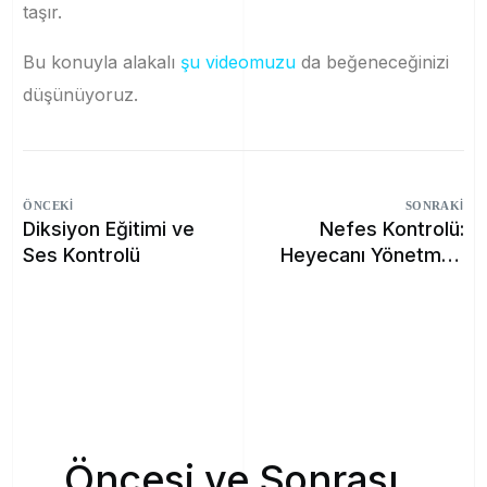
taşır.
Bu konuyla alakalı
şu videomuzu
da beğeneceğinizi
düşünüyoruz.
ÖNCEKI
SONRAKI
Diksiyon Eğitimi ve
Nefes Kontrolü:
Ses Kontrolü
Heyecanı Yönetmek
için Pratikler
Ö
n
c
e
s
i
v
e
S
o
n
r
a
s
ı