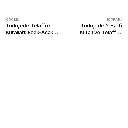
ÖNCEKI
SONRAKI
Türkçede Telaffuz
Türkçede Y Harfi
Kuralları: Ecek-Acak
Kuralı ve Telaffuz
ve Y Harfi
Üzerindeki Etkisi