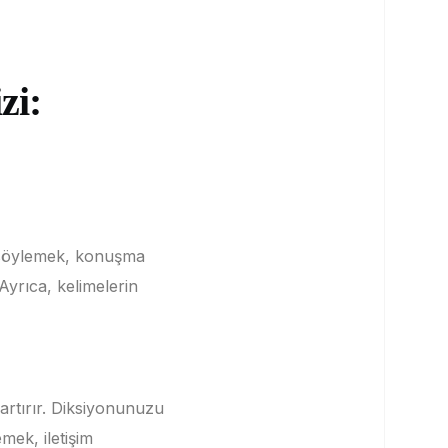
zi:
ı söylemek, konuşma
Ayrıca, kelimelerin
artırır.
Diksiyonunuzu
mek, iletişim