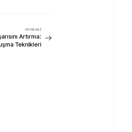
SONRAKI
arısını Artırma:
uşma Teknikleri