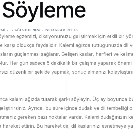
ı Söyleme
EMI
12 AĞUSTOS 2024
INSTAGRAM REELS
yleme egzersizi, diksiyonunuzu geliştirmek için etkili bir y
ne karşı oldukça faydalıdır.
Kalemi ağızda tuttuğunuzda dil ve
sların güçlenmesi sağlanır.
Gelişen kaslar, harfleri ve kelim
lur.
Her gün sadece 5 dakikalık bir çalışma yaparak önemli 
sizi düzenli bir şekilde yapmak, sonuç almanızı kolaylaştırı
ca kalemi ağızda tutarak şarkı söyleyin.
Üç ay boyunca bu
eliştirirsiniz.
Ayrıca, bu süre içinde dudak ve dil tembelliği 
 etmeniz gereken bazı noktalar vardır.
Kalemi dudağınızın ke
a hareket ettirin.
Bu hareket de, dil kaslarınızı esnetmeye ya