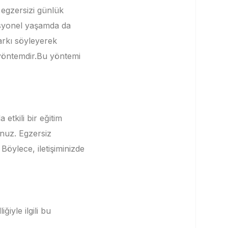
egzersizi günlük
esyonel yaşamda da
arkı söyleyerek
yöntemdir.
Bu yöntemi
etkili bir eğitim
unuz.
Egzersiz
.
Böylece, iletişiminizde
iyle ilgili bu