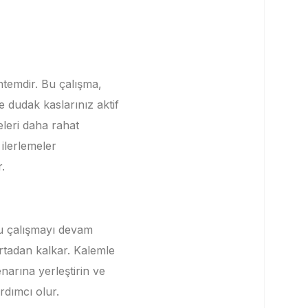
öntemdir.
Bu çalışma,
 dudak kaslarınız aktif
eleri daha rahat
ilerlemeler
r.
 çalışmayı devam
ortadan kalkar.
Kalemle
narına yerleştirin ve
rdımcı olur.