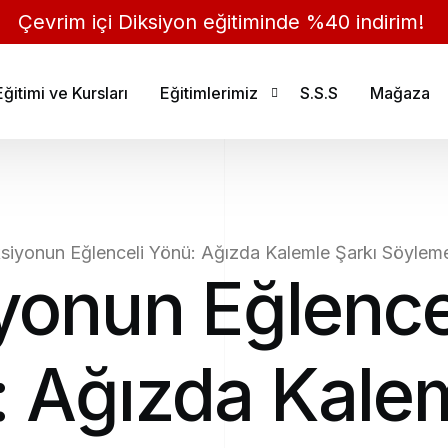
Çevrim içi Diksiyon eğitiminde %40 indirim!
ğitimi ve Kursları
Eğitimlerimiz
S.S.S
Mağaza
Çevrim Dışı Diksiyon Eğitimi
Çevrim İçi Diksiyon Eğitimi
siyonun Eğlenceli Yönü: Ağızda Kalemle Şarkı Söylem
yonun Eğlence
: Ağızda Kale