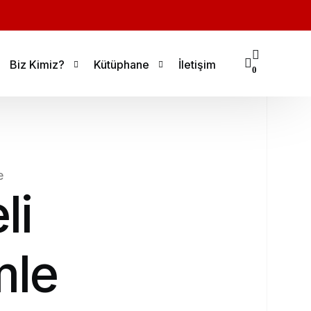
Biz Kimiz?
Kütüphane
İletişim
0
Ramazan Yıldız
Öncesi ve Sonrası
Tolga Günhan
Ders İçerikleri
e
Egzersizler
li
Tekerlemeler
mle