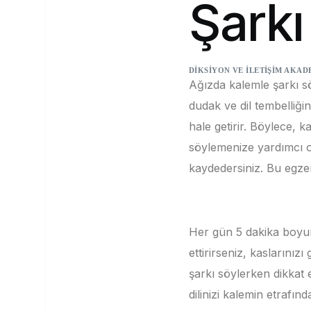
Şark
DIKSIYON VE İLETIŞIM AKAD
Ağızda kalemle şarkı sö
dudak ve dil tembelliği
hale getirir.
Böylece, ka
söylemenize yardımcı o
kaydedersiniz.
Bu egzer
Her gün 5 dakika boyun
ettirirseniz, kaslarınızı g
şarkı söylerken dikkat
dilinizi kalemin etrafınd