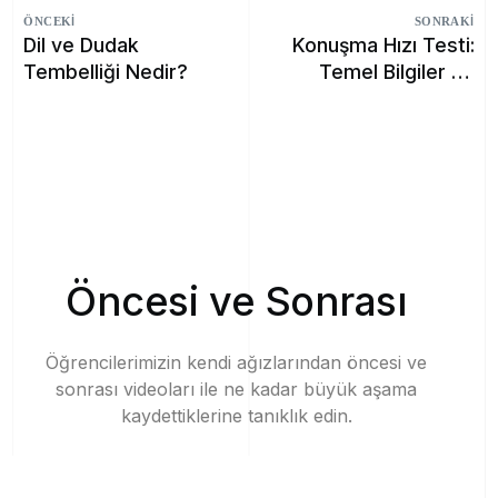
ÖNCEKI
SONRAKI
Dil ve Dudak
Konuşma Hızı Testi:
Tembelliği Nedir?
Temel Bilgiler ve
Egzersizler
Ö
n
c
e
s
i
v
e
S
o
n
r
a
s
ı
Öğrencilerimizin
kendi
ağızlarından
öncesi
ve
sonrası
videoları
ile
ne
kadar
büyük
aşama
kaydettiklerine
tanıklık
edin.