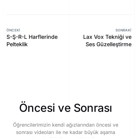
ÖNCEKI
SONRAKI
S-Ş-R-L Harflerinde
Lax Vox Tekniği ve
Pelteklik
Ses Güzelleştirme
Ö
n
c
e
s
i
v
e
S
o
n
r
a
s
ı
Öğrencilerimizin
kendi
ağızlarından
öncesi
ve
sonrası
videoları
ile
ne
kadar
büyük
aşama