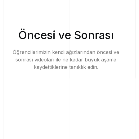
Ö
n
c
e
s
i
v
e
S
o
n
r
a
s
ı
Öğrencilerimizin
kendi
ağızlarından
öncesi
ve
sonrası
videoları
ile
ne
kadar
büyük
aşama
kaydettiklerine
tanıklık
edin.