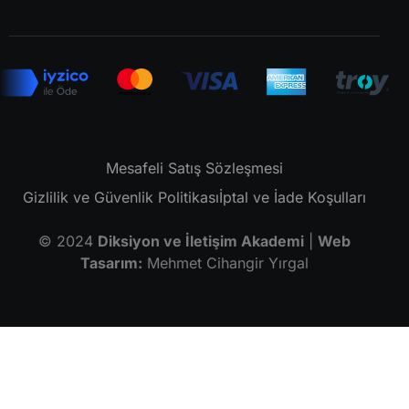
Mesafeli Satış Sözleşmesi
Gizlilik ve Güvenlik Politikası
İptal ve İade Koşulları
© 2024
Diksiyon ve İletişim Akademi
|
Web
Tasarım:
Mehmet Cihangir Yırgal
Size nasıl yardımcı olabiliriz?
Size nasıl yardımcı olabiliriz? 👋