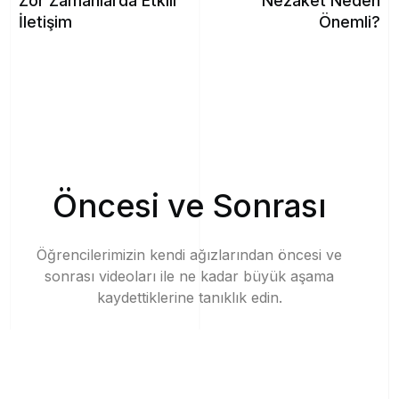
Zor Zamanlarda Etkili
Nezaket Neden
İletişim
Önemli?
Ö
n
c
e
s
i
v
e
S
o
n
r
a
s
ı
Öğrencilerimizin
kendi
ağızlarından
öncesi
ve
sonrası
videoları
ile
ne
kadar
büyük
aşama
kaydettiklerine
tanıklık
edin.